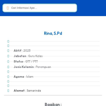
Rina, S.Pd
Aktif
: 2023
Jabatan
: Guru Kelas
Status
: GTT / PTT
Jenis Kelamin
: Perempuan
Agama
: Islam
Alamat
: Samarinda
Bagikan :