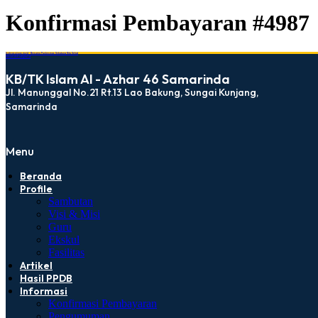
Konfirmasi Pembayaran #4987
lenterasaijaan.my.id - Bersama Puskesmas Sebatung Kita Sehat
dibuat oleh rrdigital.id
KB/TK Islam Al - Azhar 46 Samarinda
Jl. Manunggal No.21 Rt.13 Lao Bakung, Sungai Kunjang,
Samarinda
Menu
Beranda
Profile
Sambutan
Visi & Misi
Guru
Ekskul
Fasilitas
Artikel
Hasil PPDB
Informasi
Konfirmasi Pembayaran
Pengumuman