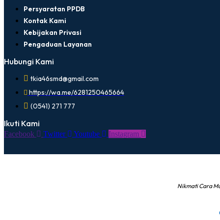
Persyaratan PPDB
Kontak Kami
Kebijakan Privasi
Pengaduan Layanan
Hubungi Kami
tkia46smd@gmail.com
https://wa.me/6281250465664
(0541) 271 777
Ikuti Kami
Facebook
Twitter
Youtube
Instagram
Nikmati Cara M