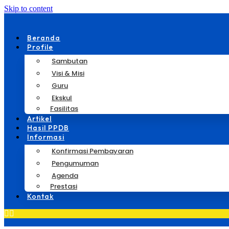
Skip to content
Beranda
Profile
Sambutan
Visi & Misi
Guru
Ekskul
Fasilitas
Artikel
Hasil PPDB
Informasi
Konfirmasi Pembayaran
Pengumuman
Agenda
Prestasi
Kontak