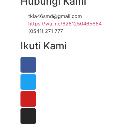
Hubungi Kami
tkia46smd@gmail.com
https://wa.me/6281250465664
(0541) 271 777
Ikuti Kami