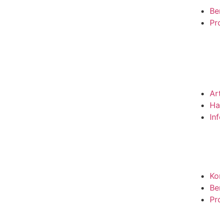
Be
Pro
Ar
Ha
In
Ko
Be
Pro