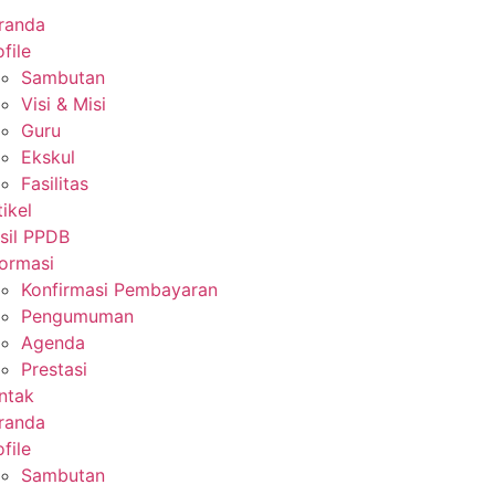
randa
file
Sambutan
Visi & Misi
Guru
Ekskul
Fasilitas
tikel
sil PPDB
formasi
Konfirmasi Pembayaran
Pengumuman
Agenda
Prestasi
ntak
randa
file
Sambutan