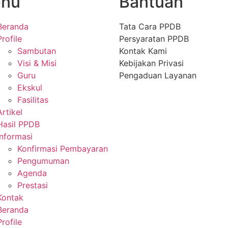
nu
Bantuan
Beranda
Tata Cara PPDB
Profile
Persyaratan PPDB
Sambutan
Kontak Kami
Visi & Misi
Kebijakan Privasi
Guru
Pengaduan Layanan
Ekskul
Fasilitas
Artikel
Hasil PPDB
Informasi
Konfirmasi Pembayaran
Pengumuman
Agenda
Prestasi
Kontak
Beranda
Profile