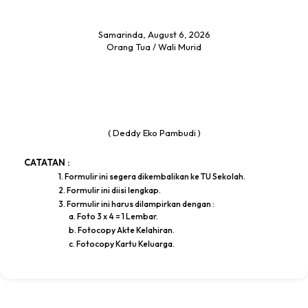
Samarinda, August 6, 2026
Orang Tua / Wali Murid
( Deddy Eko Pambudi )
CATATAN :
1. Formulir ini segera dikembalikan ke TU Sekolah.
2. Formulir ini diisi lengkap.
3. Formulir ini harus dilampirkan dengan :
a. Foto 3 x 4 = 1 Lembar.
b. Fotocopy Akte Kelahiran.
c. Fotocopy Kartu Keluarga.