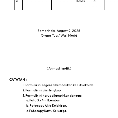
6
……………………………
……………………..
Kelas ……… di
……………
…………………………….
Samarinda, August 9, 2026
Orang Tua / Wali Murid
( Ahmad taufik )
CATATAN :
1. Formulir ini segera dikembalikan ke TU Sekolah.
2. Formulir ini diisi lengkap.
3. Formulir ini harus dilampirkan dengan :
a. Foto 3 x 4 = 1 Lembar.
b. Fotocopy Akte Kelahiran.
c. Fotocopy Kartu Keluarga.