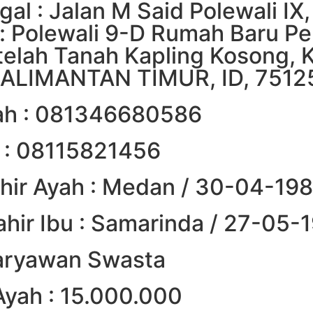
gal : Jalan M Said Polewali IX
: Polewali 9-D Rumah Baru P
telah Tanah Kapling Kosong
ALIMANTAN TIMUR, ID, 7512
ah : 081346680586
u : 08115821456
ahir Ayah : Medan / 30-04-198
ahir Ibu : Samarinda / 27-05-
Karyawan Swasta
Ayah : 15.000.000