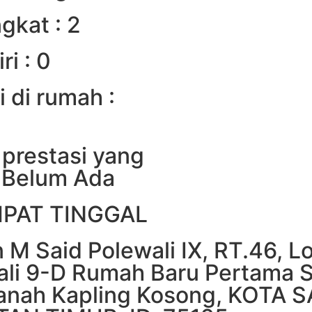
gkat : 2
i : 0
i di rumah :
 prestasi yang
: Belum Ada
MPAT TINGGAL
an M Said Polewali IX, RT.46, 
ali 9-D Rumah Baru Pertama 
Tanah Kapling Kosong, KOTA