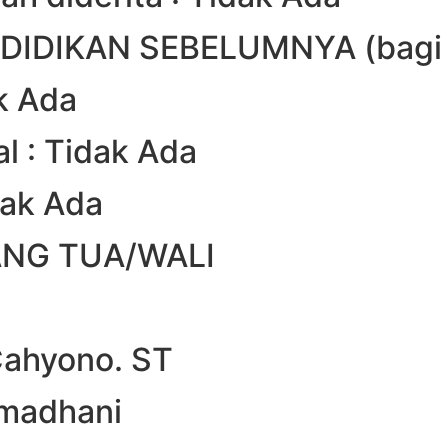
IDIKAN SEBELUMNYA (bagi m
ak Ada
l : Tidak Ada
dak Ada
ANG TUA/WALI
Cahyono. ST
amadhani