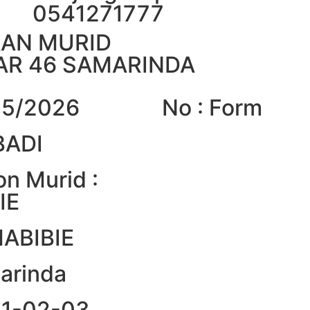
0541271777
AAN MURID
HAR 46 SAMARINDA
025/2026
No : Form
BADI
n Murid :
IE
HABIBIE
marinda
021-02-03