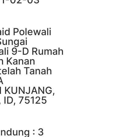
aid Polewali
Sungai
ali 9-D Rumah
h Kanan
telah Tanah
A
I KUNJANG,
ID, 75125
ndung : 3