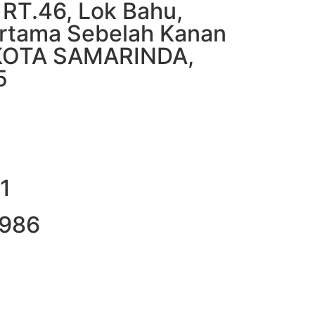
, RT.46, Lok Bahu,
ertama Sebelah Kanan
, KOTA SAMARINDA,
5
1
1986