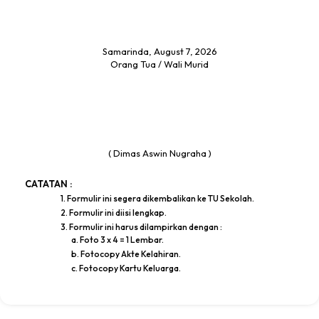
Samarinda, August 7, 2026
Orang Tua / Wali Murid
( Dimas Aswin Nugraha )
CATATAN :
1. Formulir ini segera dikembalikan ke TU Sekolah.
2. Formulir ini diisi lengkap.
3. Formulir ini harus dilampirkan dengan :
a. Foto 3 x 4 = 1 Lembar.
b. Fotocopy Akte Kelahiran.
c. Fotocopy Kartu Keluarga.