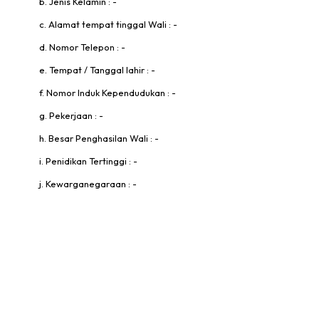
b. Jenis Kelamin : -
c. Alamat tempat tinggal Wali : -
d. Nomor Telepon : -
e. Tempat / Tanggal lahir : -
f. Nomor Induk Kependudukan : -
g. Pekerjaan : -
h. Besar Penghasilan Wali : -
i. Penidikan Tertinggi : -
j. Kewarganegaraan : -