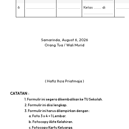
6
……………………………
……………………..
Kelas ……… di
……………
…………………………….
Samarinda, August 6, 2026
Orang Tua / Wali Murid
( Hafiz Ihza Priatmaja )
CATATAN :
1. Formulir ini segera dikembalikan ke TU Sekolah.
2. Formulir ini diisi lengkap.
3. Formulir ini harus dilampirkan dengan :
a. Foto 3 x 4 = 1 Lembar.
b. Fotocopy Akte Kelahiran.
c. Fotocopy Kartu Keluarga.