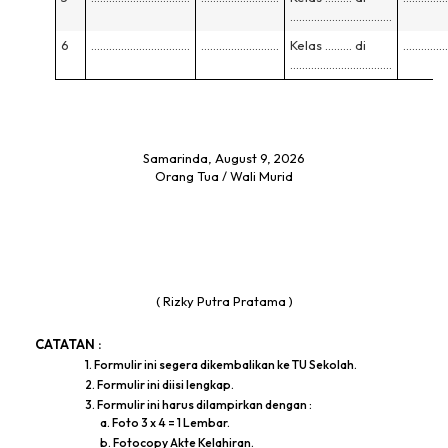
…………………………….
6
……………………………
……………………..
Kelas ……… di
……………
…………………………….
Samarinda, August 9, 2026
Orang Tua / Wali Murid
( Rizky Putra Pratama )
CATATAN :
1. Formulir ini segera dikembalikan ke TU Sekolah.
2. Formulir ini diisi lengkap.
3. Formulir ini harus dilampirkan dengan :
a. Foto 3 x 4 = 1 Lembar.
b. Fotocopy Akte Kelahiran.