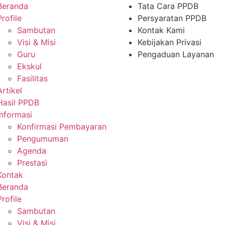
Beranda
Tata Cara PPDB
Profile
Persyaratan PPDB
Sambutan
Kontak Kami
Visi & Misi
Kebijakan Privasi
Guru
Pengaduan Layanan
Ekskul
Fasilitas
Artikel
Hasil PPDB
Informasi
Konfirmasi Pembayaran
Pengumuman
Agenda
Prestasi
Kontak
Beranda
Profile
Sambutan
Visi & Misi