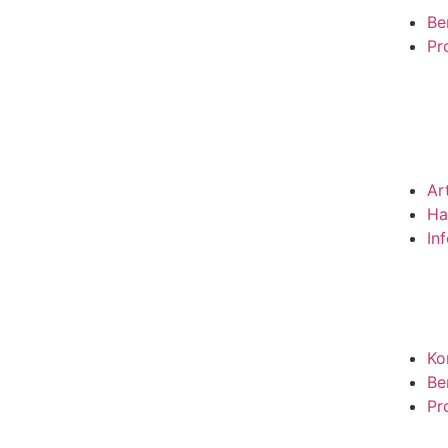
Be
Pro
Ar
Ha
In
Ko
Be
Pro