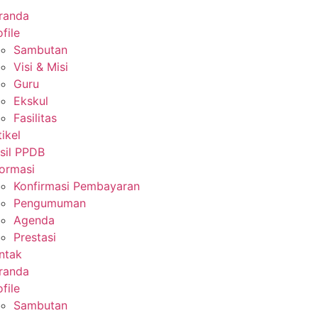
randa
file
Sambutan
Visi & Misi
Guru
Ekskul
Fasilitas
tikel
sil PPDB
formasi
Konfirmasi Pembayaran
Pengumuman
Agenda
Prestasi
ntak
randa
file
Sambutan