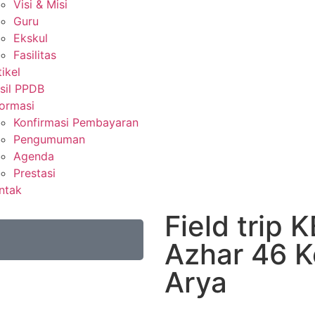
Visi & Misi
Guru
Ekskul
Fasilitas
tikel
sil PPDB
formasi
Konfirmasi Pembayaran
Pengumuman
Agenda
Prestasi
ntak
Field trip 
Azhar 46 K
Arya