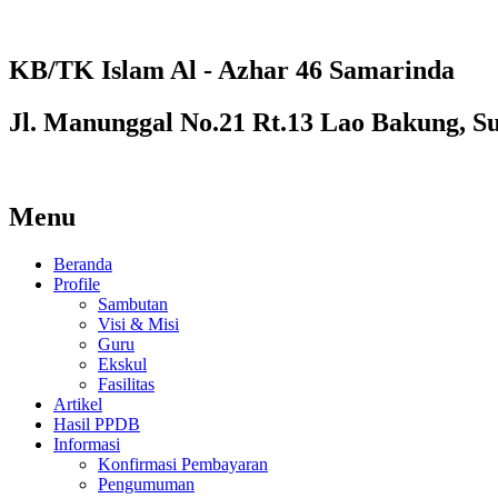
KB/TK Islam Al - Azhar 46 Samarinda
Jl. Manunggal No.21 Rt.13 Lao Bakung, S
Menu
Beranda
Profile
Sambutan
Visi & Misi
Guru
Ekskul
Fasilitas
Artikel
Hasil PPDB
Informasi
Konfirmasi Pembayaran
Pengumuman